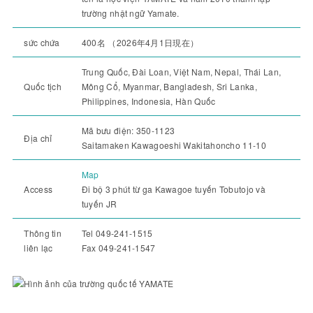
trường nhật ngữ Yamate.
sức chứa
400名 （2026年4月1日現在）
Trung Quốc, Đài Loan, Việt Nam, Nepal, Thái Lan,
Quốc tịch
Mông Cổ, Myanmar, Bangladesh, Sri Lanka,
Philippines, Indonesia, Hàn Quốc
Mã bưu điện: 350-1123
Địa chỉ
Saitamaken Kawagoeshi Wakitahoncho 11-10
Map
Access
Đi bộ 3 phút từ ga Kawagoe tuyến Tobutojo và
tuyến JR
Thông tin
Tel 049-241-1515
liên lạc
Fax 049-241-1547