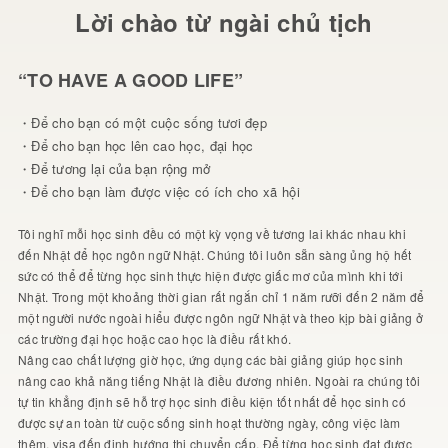
Lời chào từ ngài chủ tịch
“TO HAVE A GOOD LIFE”
・Để cho bạn có một cuộc sống tươi đẹp
・Để cho bạn học lên cao học, đại học
・Để tương lại của bạn rộng mở
・Để cho bạn làm được việc có ích cho xã hội
Tôi nghĩ mỗi học sinh đều có một kỳ vọng về tương lai khác nhau khi
đến Nhật để học ngôn ngữ Nhật. Chúng tôi luôn sẵn sàng ủng hộ hết
sức có thể để từng học sinh thực hiện được giấc mơ của mình khi tới
Nhật. Trong một khoảng thời gian rất ngắn chỉ 1 năm rưỡi đến 2 năm để
một người nước ngoài hiểu được ngôn ngữ Nhật và theo kịp bài giảng ở
các trường đại học hoặc cao học là điều rất khó.
Nâng cao chất lượng giờ học, ứng dụng các bài giảng giúp học sinh
nâng cao khả năng tiếng Nhật là điều đương nhiên. Ngoài ra chúng tôi
tự tin khẳng định sẽ hỗ trợ học sinh điều kiện tốt nhất để học sinh có
được sự an toàn từ cuộc sống sinh hoạt thường ngày, công việc làm
thêm, visa đến định hướng thi chuyển cấp. Để từng học sinh đạt được