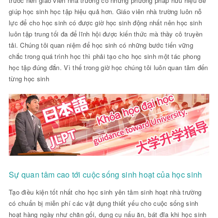
trước nên giáo viên nhà trường có những phương pháp hữu hiệu để
giúp học sinh học tập hiệu quả hơn. Giáo viên nhà trường luôn nỗ
lực để cho học sinh có được giờ học sinh động nhất nên học sinh
luôn tập trung tối đa để lĩnh hội được kiến thức mà thầy cô truyền
tải. Chúng tôi quan niệm để học sinh có những bước tiến vững
chắc trong quá trình học thì phải tạo cho học sinh một tác phong
học tập đúng đắn. Vì thế trong giờ học chúng tôi luôn quan tâm đến
từng học sinh
Sự quan tâm cao tới cuộc sống sinh hoạt của học sinh
Tạo điều kiện tốt nhất cho học sinh yên tâm sinh hoạt nhà trường
có chuẩn bị miễn phí các vật dụng thiết yếu cho cuộc sống sinh
hoạt hàng ngày như chăn gối, dụng cụ nấu ăn, bát đĩa khi học sinh