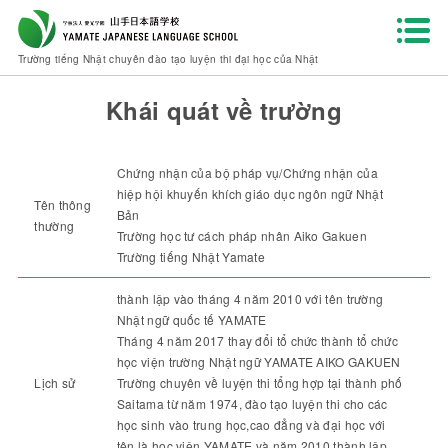
HOME
Giới thiệu về trường học
Giới thiệu về trường học
Trường tiếng Nhật chuyên đào tạo luyện thi đại học của Nhật
Khái quát về trường
Chứng nhận của bộ pháp vụ/Chứng nhận của
hiệp hội khuyến khích giáo dục ngôn ngữ Nhật
Tên thông
Bản
thường
Trường học tư cách pháp nhân Aiko Gakuen
Trường tiếng Nhật Yamate
thành lập vào tháng 4 năm 2010 với tên trường
Nhật ngữ quốc tế YAMATE
Tháng 4 năm 2017 thay đổi tổ chức thành tổ chức
học viện trường Nhật ngữ YAMATE AIKO GAKUEN
Lịch sử
Trường chuyên về luyện thi tổng hợp tại thành phố
Saitama từ năm 1974, đào tạo luyện thi cho các
học sinh vào trung học,cao đẳng và đại học với
tên là học viện YAMATE và năm 2010 thành lập