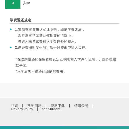
9
入学
学费退还规定
1.
发放在留资格认定证明书，缴纳学费之后，
①辞退留学②签证被拒签的情况下，
将退还除考试费和入学金以外的费用。
2.
退还费用时发生的汇款手续费由申请人负担。
*在收到退还的在留资格认定证明书和入学许可证后，开始办理退
款手续。
*入学后恕不退还已缴纳的费用。
咨询
常见问题
资料下载
情報公開
PrivacyPolicy
for Student