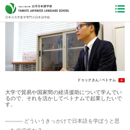
HOME
インタビュー
2013年 卒業生 : ドゥックさん
日本の大学進学専門の日本語学校
ドゥックさん / ベトナム
大学で貿易や国家間の経済援助について学んでい
るので、それを活かしてベトナムで起業したいで
す。
どういうきっかけで日本語を学ぼうと思
ったのですか？