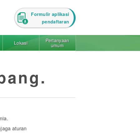
Formulir aplikasi
pendaftaran
Pertanyaan
Lokasi
umum
pang.
nia.
njaga aturan