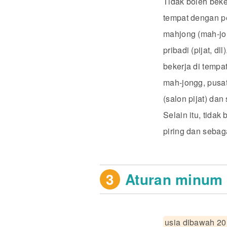
Tidak boleh bek
tempat dengan pe
mahjong (mah-jon
pribadi (pijat, d
bekerja di tempat
mah-jongg, pusat
(salon pijat) da
Selain itu, tidak
piring dan sebag
3
Aturan minum
usia dibawah 20