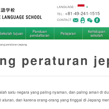
LANGUAGE :
+81-49-241-1515
TEL :
CONTACT :
Panduan
Kehidupan
Sekolah tujuan
Pelajaran
pendaftaran
sekolah
tang peraturan jepang.
ng peraturan je
lah satu negara yang paling nyaman, dan paling aman di du
i aturan, dan karena orang-orang yang tinggal di Jepang me