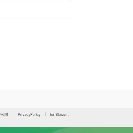
報公開
PrivacyPolicy
for Student