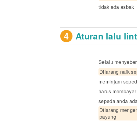
tidak ada asbak 
4
Aturan lalu lin
Selalu menyebera
Dilarang naik s
meminjam sepeda
harus membayar 
sepeda anda ada
Dilarang menge
payung