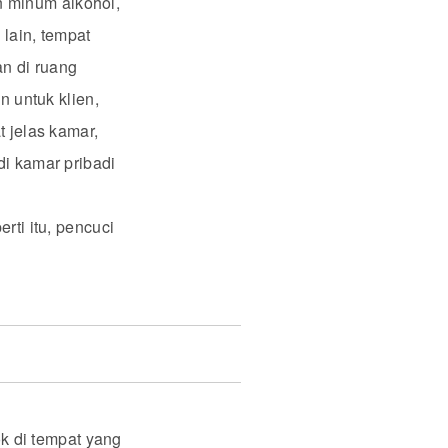
n minum alkohol,
 lain, tempat
n di ruang
n untuk klien,
t jelas kamar,
di kamar pribadi
rti itu, pencuci
k di tempat yang