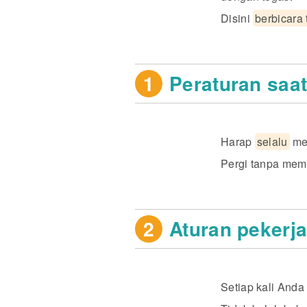
Disini
berbicara
1
Peraturan saat
Harap
selalu
mem
Pergi tanpa memb
2
Aturan pekerj
Setiap kali And